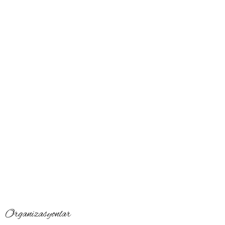
Organizasyonlar