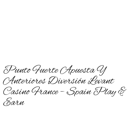
Punto Fuerte Apuesta Y
Anteriores Diversión Levant
Casino France – Spain Play &
Earn