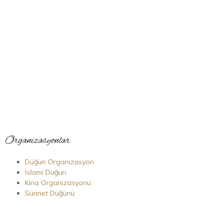
Organizasyonlar
Düğün Organizasyon
İslami Duğun
Kina Organizasyonu
Sünnet Düğünü