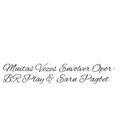
Muitas Vezes Envolver Opor ·
BR Play & Earn Pagbet